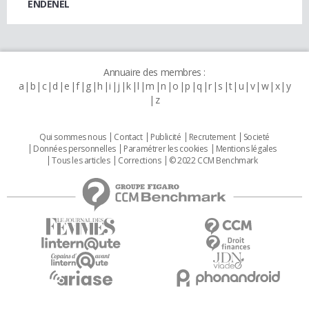
ENDENEL
Annuaire des membres :
a
b
c
d
e
f
g
h
i
j
k
l
m
n
o
p
q
r
s
t
u
v
w
x
y
z
Qui sommes nous
Contact
Publicité
Recrutement
Societé
Données personnelles
Paramétrer les cookies
Mentions légales
Tous les articles
Corrections
© 2022 CCM Benchmark