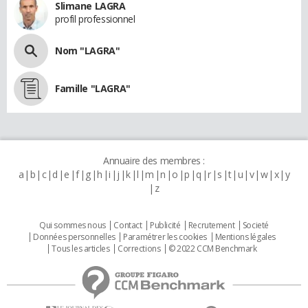
Slimane LAGRA
profil professionnel
Nom "LAGRA"
Famille "LAGRA"
Annuaire des membres :
a
b
c
d
e
f
g
h
i
j
k
l
m
n
o
p
q
r
s
t
u
v
w
x
y
z
Qui sommes nous
Contact
Publicité
Recrutement
Societé
Données personnelles
Paramétrer les cookies
Mentions légales
Tous les articles
Corrections
© 2022 CCM Benchmark