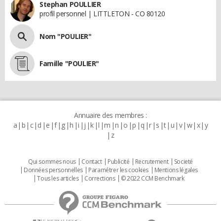
Stephan POULLIER
profil personnel | LITTLETON - CO 80120
Nom "POULIER"
Famille "POULIER"
Annuaire des membres :
a
b
c
d
e
f
g
h
i
j
k
l
m
n
o
p
q
r
s
t
u
v
w
x
y
z
Qui sommes nous
Contact
Publicité
Recrutement
Societé
Données personnelles
Paramétrer les cookies
Mentions légales
Tous les articles
Corrections
© 2022 CCM Benchmark