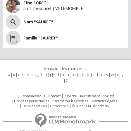
Elise SORET
profil personnel | VILLEMOMBLE
Nom "SAURET"
Famille "SAURET"
Annuaire des membres :
a
b
c
d
e
f
g
h
i
j
k
l
m
n
o
p
q
r
s
t
u
v
w
x
y
z
Qui sommes nous
Contact
Publicité
Recrutement
Societé
Données personnelles
Paramétrer les cookies
Mentions légales
Tous les articles
Corrections
© 2022 CCM Benchmark