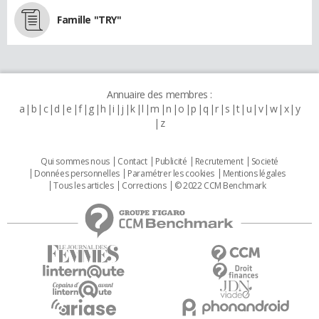
Famille "TRY"
Annuaire des membres :
a
b
c
d
e
f
g
h
i
j
k
l
m
n
o
p
q
r
s
t
u
v
w
x
y
z
Qui sommes nous
Contact
Publicité
Recrutement
Societé
Données personnelles
Paramétrer les cookies
Mentions légales
Tous les articles
Corrections
© 2022 CCM Benchmark