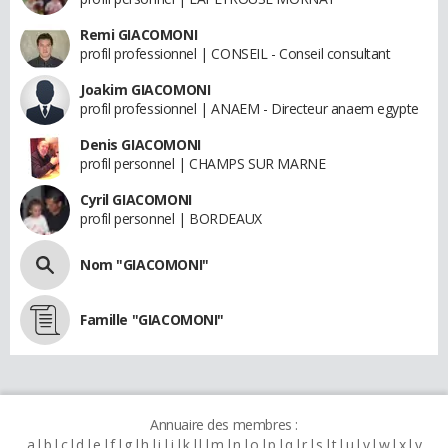
Remi GIACOMONI
profil professionnel | CONSEIL - Conseil consultant
Joakim GIACOMONI
profil professionnel | ANAEM - Directeur anaem egypte
Denis GIACOMONI
profil personnel | CHAMPS SUR MARNE
Cyril GIACOMONI
profil personnel | BORDEAUX
Nom "GIACOMONI"
Famille "GIACOMONI"
Annuaire des membres :
a
b
c
d
e
f
g
h
i
j
k
l
m
n
o
p
q
r
s
t
u
v
w
x
y