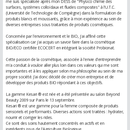
me suis spécialisée après mon DESS de "Physico chimie des
surfaces, systèmes colloïdaux et fluides composites" à l'U.T.C.
(Université de Technologie de Compiègne) dans la formulation de
produits blancs et moussants, grâce à mon expérience au sein de
diverses entreprises sous traitantes de produits cosmétiques.
Concernée par l'environnement et le BIO, j'ai affiné cette
spécialisation car j'ai acquis un savoir faire dans la cosmétique
BIO/ECO certifiée ECOCERT en intégrant la société Probionat.
Cette passion de la cosmétique, associée à l'envie d'entreprendre
m'a conduit à vouloir aller plus loin dans ces valeurs qui me sont
importantes et à les appliquer selon ma philosophie au sein de ma
propre société. J'ai donc décidé de créer mon entreprise et de
développer des produits BIO répondant à ces objectifs.
La gamme Kesari ® est née et a été présentée au salon Beyond
Beauty 2009 sur Paris le 13 septembre.
Kesari ® est une gamme pour la femme composée de produits
sensoriels et performants. Diverses actions sont traitées : hydrater,
nourrir et corriger les rides.
Ce sont des soins hautement concentrés en actifs et en
ingrédients issus de l'Agriculture Biologique.