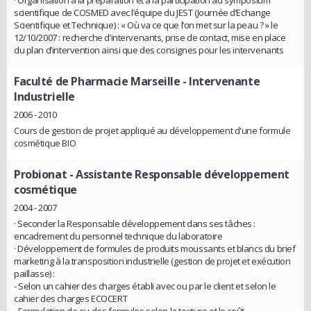
· Organisation à la préparation et à la participation au symposium
scientifique de COSMED avec l’équipe du JEST (Journée d’Echange
Scientifique et Technique) : « Où va ce que l’on met sur la peau ? » le
12/10/2007 : recherche d’intervenants, prise de contact, mise en place
du plan d’intervention ainsi que des consignes pour les intervenants
Faculté de Pharmacie Marseille
- Intervenante
Industrielle
2006 - 2010
Cours de gestion de projet appliqué au développement d'une formule
cosmétique BIO
Probionat
- Assistante Responsable développement
cosmétique
2004 - 2007
· Seconder la Responsable développement dans ses tâches :
encadrement du personnel technique du laboratoire
· Développement de formules de produits moussants et blancs du brief
marketing à la transposition industrielle (gestion de projet et exécution
paillasse) :
- Selon un cahier des charges établi avec ou par le client et selon le
cahier des charges ECOCERT
- Formulation de ou des formules selon la texture et le coût