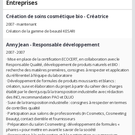
Entreprises
Création de soins cosmétique bio
- Créatrice
2007 - maintenant
Création de la gamme de beauté KESARI
Anny Jean
- Responsable développement
2007 - 2007
· Mise en place de la certification ECOCERT, en collaboration avec le
Responsable Qualité, développement de produits naturels et BIO :
recherche des matières premières, consignes à respecter et application
du référentiel à l’équipe du laboratoire
· Développement de formules de produits moussants et blancs :
création, suivi et élaboration du projet à partir du cahier des charges
établit par le client jusqu’à la transposition industrielle avec rédaction
des INCI, recommandation PAO et DLUO
· Suivi de la transposition industrielle : consignes à respecter en termes
de contrôles qualité
· Participation aux salons de professionnels (In Cosmetics, Cosmeeting
Beauty), contact clientèle et fournisseurs
· Préparation du salon Cosmeeting : développement de formules «
phares » pour mettre en avant le savoir de la société