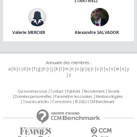
(TARTIVEL)
Valerie MERCIER
Alexandre SALVADOR
Annuaire des membres :
a
b
c
d
e
f
g
h
i
j
k
l
m
n
o
p
q
r
s
t
u
v
w
x
y
z
Qui sommes nous
Contact
Publicité
Recrutement
Societé
Données personnelles
Paramétrer les cookies
Mentions légales
Tous les articles
Corrections
© 2022 CCM Benchmark