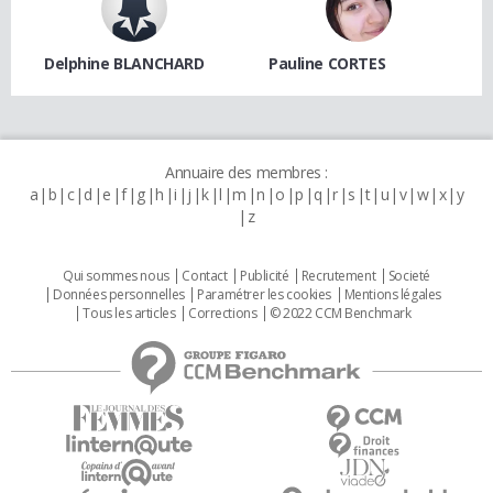
Delphine BLANCHARD
Pauline CORTES
Annuaire des membres :
a
b
c
d
e
f
g
h
i
j
k
l
m
n
o
p
q
r
s
t
u
v
w
x
y
z
Qui sommes nous
Contact
Publicité
Recrutement
Societé
Données personnelles
Paramétrer les cookies
Mentions légales
Tous les articles
Corrections
© 2022 CCM Benchmark