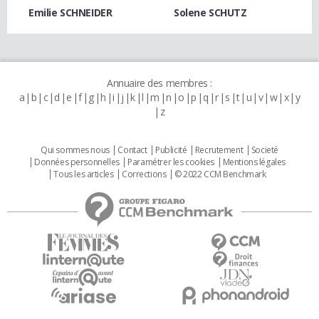
Emilie SCHNEIDER
Solene SCHUTZ
Annuaire des membres :
a
b
c
d
e
f
g
h
i
j
k
l
m
n
o
p
q
r
s
t
u
v
w
x
y
z
Qui sommes nous
Contact
Publicité
Recrutement
Societé
Données personnelles
Paramétrer les cookies
Mentions légales
Tous les articles
Corrections
© 2022 CCM Benchmark