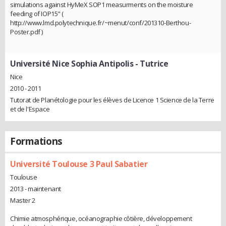
simulations against HyMeX SOP1 measurments on the moisture
feeding of IOP15" (
http://www.lmd.polytechnique.fr/~menut/conf/201310-Berthou-
Poster.pdf )
Université Nice Sophia Antipolis
- Tutrice
Nice
2010 - 2011
Tutorat de Planétologie pour les élèves de Licence 1 Science de la Terre
et de l'Espace
Formations
Université Toulouse 3 Paul Sabatier
Toulouse
2013 - maintenant
Master 2
Chimie atmosphérique, océanographie côtière, développement