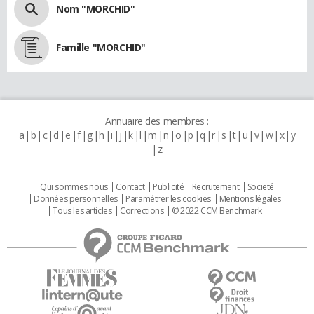
Nom "MORCHID"
Famille "MORCHID"
Annuaire des membres :
a
b
c
d
e
f
g
h
i
j
k
l
m
n
o
p
q
r
s
t
u
v
w
x
y
z
Qui sommes nous
Contact
Publicité
Recrutement
Societé
Données personnelles
Paramétrer les cookies
Mentions légales
Tous les articles
Corrections
© 2022 CCM Benchmark