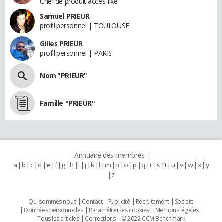
Chef de produit accès fixe
Samuel PRIEUR
profil personnel | TOULOUSE
Gilles PRIEUR
profil personnel | PARIS
Nom "PRIEUR"
Famille "PRIEUR"
Annuaire des membres :
a
b
c
d
e
f
g
h
i
j
k
l
m
n
o
p
q
r
s
t
u
v
w
x
y
z
Qui sommes nous
Contact
Publicité
Recrutement
Societé
Données personnelles
Paramétrer les cookies
Mentions légales
Tous les articles
Corrections
© 2022 CCM Benchmark