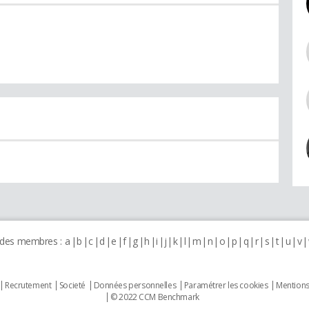
 des membres :
a
b
c
d
e
f
g
h
i
j
k
l
m
n
o
p
q
r
s
t
u
v
Recrutement
Societé
Données personnelles
Paramétrer les cookies
Mentions
© 2022 CCM Benchmark