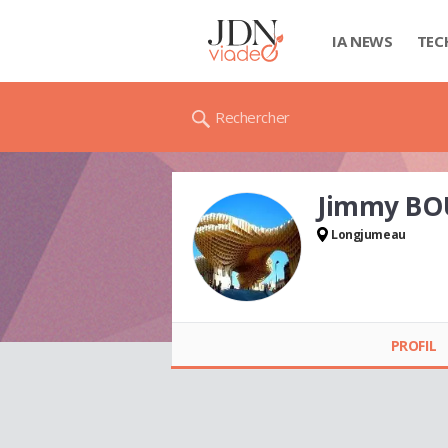
IA NEWS
TEC
Rechercher
Jimmy BO
Longjumeau
Jimmy BOURY
PROFIL