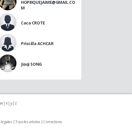
HOPIIIQUEJAIME@GMAIL.CO
M
Caca CROTE
Priscilla ACHCAR
Jiaqi SONG
w
x
y
z
 légales
Tous les articles
Corrections