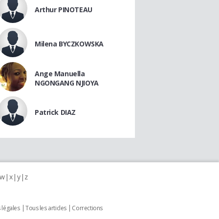
Arthur PINOTEAU
Milena BYCZKOWSKA
Ange Manuella
NGONGANG NJIOYA
Patrick DIAZ
w
x
y
z
 légales
Tous les articles
Corrections