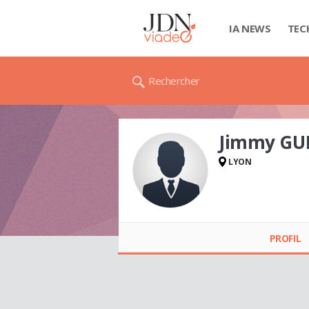
IA NEWS
TEC
Rechercher
Jimmy GU
LYON
Jimmy GUIDE
PROFIL