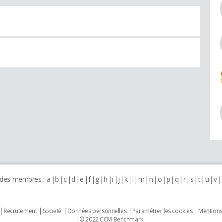
 des membres :
a
b
c
d
e
f
g
h
i
j
k
l
m
n
o
p
q
r
s
t
u
v
Recrutement
Societé
Données personnelles
Paramétrer les cookies
Mentions
© 2022 CCM Benchmark