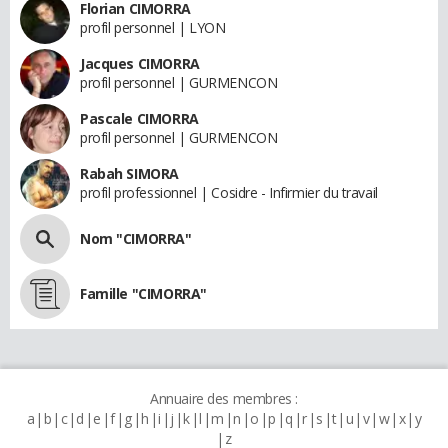
Florian CIMORRA
profil personnel | LYON
Jacques CIMORRA
profil personnel | GURMENCON
Pascale CIMORRA
profil personnel | GURMENCON
Rabah SIMORA
profil professionnel | Cosidre - Infirmier du travail
Nom "CIMORRA"
Famille "CIMORRA"
Annuaire des membres :
a
b
c
d
e
f
g
h
i
j
k
l
m
n
o
p
q
r
s
t
u
v
w
x
y
z