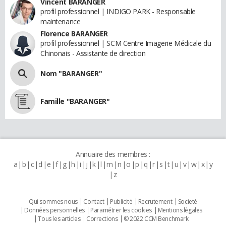
Vincent BARANGER
profil professionnel | INDIGO PARK - Responsable
maintenance
Florence BARANGER
profil professionnel | SCM Centre Imagerie Médicale du
Chinonais - Assistante de direction
Nom "BARANGER"
Famille "BARANGER"
Annuaire des membres :
a
b
c
d
e
f
g
h
i
j
k
l
m
n
o
p
q
r
s
t
u
v
w
x
y
z
Qui sommes nous
Contact
Publicité
Recrutement
Societé
Données personnelles
Paramétrer les cookies
Mentions légales
Tous les articles
Corrections
© 2022 CCM Benchmark