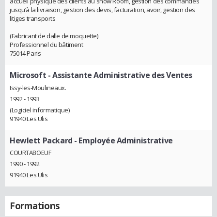
accueil physique des clients au show Room, gestion des commandes
jusqu’à la livraison, gestion des devis, facturation, avoir, gestion des
litiges transports
(Fabricant de dalle de moquette)
Professionnel du bâtiment
75014 Paris
Microsoft
- Assistante Administrative des Ventes
Issy-les-Moulineaux.
1992 - 1993
(Logiciel informatique)
91940 Les Ulis
Hewlett Packard
- Employée Administrative
COURTABOEUF
1990 - 1992
91940 Les Ulis
Formations