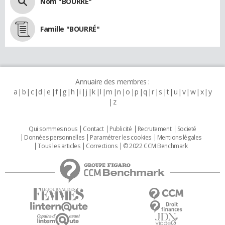
Nom "BOURRÉ"
Famille "BOURRÉ"
Annuaire des membres :
a
b
c
d
e
f
g
h
i
j
k
l
m
n
o
p
q
r
s
t
u
v
w
x
y
z
Qui sommes nous
Contact
Publicité
Recrutement
Societé
Données personnelles
Paramétrer les cookies
Mentions légales
Tous les articles
Corrections
© 2022 CCM Benchmark