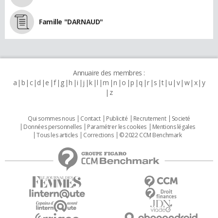
Famille "DARNAUD"
Annuaire des membres :
a
b
c
d
e
f
g
h
i
j
k
l
m
n
o
p
q
r
s
t
u
v
w
x
y
z
Qui sommes nous
Contact
Publicité
Recrutement
Societé
Données personnelles
Paramétrer les cookies
Mentions légales
Tous les articles
Corrections
© 2022 CCM Benchmark