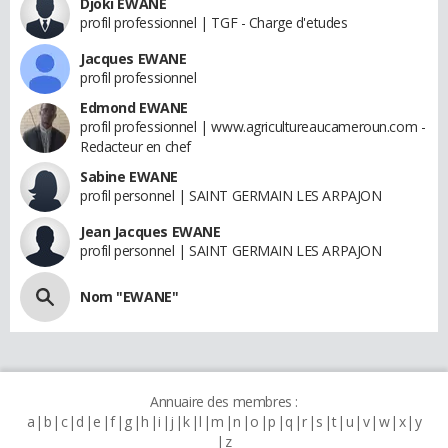
Djoki EWANE
profil professionnel | TGF - Charge d'etudes
Jacques EWANE
profil professionnel
Edmond EWANE
profil professionnel | www.agricultureaucameroun.com -
Redacteur en chef
Sabine EWANE
profil personnel | SAINT GERMAIN LES ARPAJON
Jean Jacques EWANE
profil personnel | SAINT GERMAIN LES ARPAJON
Nom "EWANE"
Annuaire des membres :
a
b
c
d
e
f
g
h
i
j
k
l
m
n
o
p
q
r
s
t
u
v
w
x
y
z