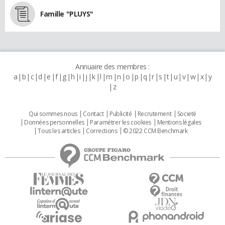
Famille "PLUYS"
Annuaire des membres :
a
b
c
d
e
f
g
h
i
j
k
l
m
n
o
p
q
r
s
t
u
v
w
x
y
z
Qui sommes nous
Contact
Publicité
Recrutement
Societé
Données personnelles
Paramétrer les cookies
Mentions légales
Tous les articles
Corrections
© 2022 CCM Benchmark