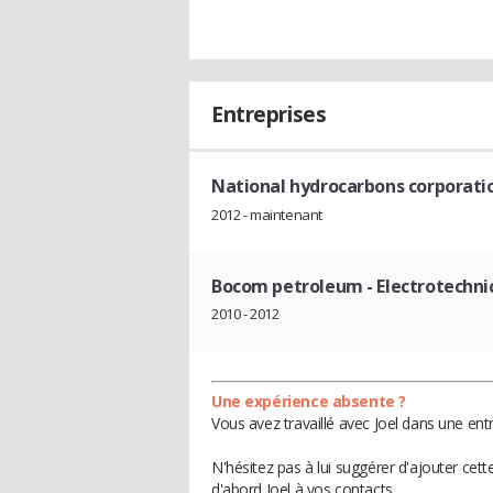
Entreprises
National hydrocarbons corporati
2012 - maintenant
Bocom petroleum
- Electrotechni
2010 - 2012
Une expérience absente ?
Vous avez travaillé avec Joel dans une ent
N'hésitez pas à lui suggérer d'ajouter cet
d'abord Joel à vos contacts.