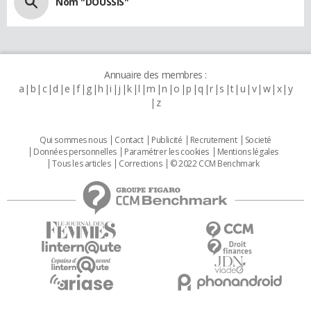
Nom "DOUSSIS"
Annuaire des membres :
a
b
c
d
e
f
g
h
i
j
k
l
m
n
o
p
q
r
s
t
u
v
w
x
y
z
Qui sommes nous
Contact
Publicité
Recrutement
Societé
Données personnelles
Paramétrer les cookies
Mentions légales
Tous les articles
Corrections
© 2022 CCM Benchmark