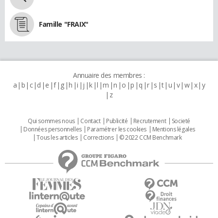
Famille "FRAIX"
Annuaire des membres :
a
b
c
d
e
f
g
h
i
j
k
l
m
n
o
p
q
r
s
t
u
v
w
x
y
z
Qui sommes nous
Contact
Publicité
Recrutement
Societé
Données personnelles
Paramétrer les cookies
Mentions légales
Tous les articles
Corrections
© 2022 CCM Benchmark