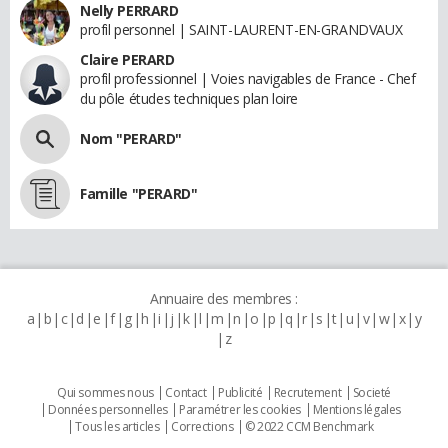
Nelly PERRARD
profil personnel | SAINT-LAURENT-EN-GRANDVAUX
Claire PERARD
profil professionnel | Voies navigables de France - Chef
du pôle études techniques plan loire
Nom "PERARD"
Famille "PERARD"
Annuaire des membres :
a
b
c
d
e
f
g
h
i
j
k
l
m
n
o
p
q
r
s
t
u
v
w
x
y
z
Qui sommes nous
Contact
Publicité
Recrutement
Societé
Données personnelles
Paramétrer les cookies
Mentions légales
Tous les articles
Corrections
© 2022 CCM Benchmark