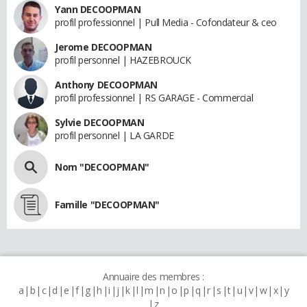
Yann DECOOPMAN
profil professionnel | Pull Media - Cofondateur & ceo
Jerome DECOOPMAN
profil personnel | HAZEBROUCK
Anthony DECOOPMAN
profil professionnel | RS GARAGE - Commercial
Sylvie DECOOPMAN
profil personnel | LA GARDE
Nom "DECOOPMAN"
Famille "DECOOPMAN"
Annuaire des membres :
a
b
c
d
e
f
g
h
i
j
k
l
m
n
o
p
q
r
s
t
u
v
w
x
y
z