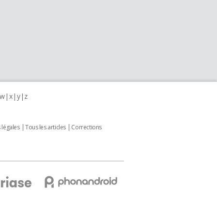
w
x
y
z
 légales
Tous les articles
Corrections