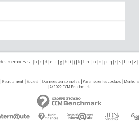
 des membres :
a
b
c
d
e
f
g
h
i
j
k
l
m
n
o
p
q
r
s
t
u
v
Recrutement
Societé
Données personnelles
Paramétrer les cookies
Mentions
© 2022 CCM Benchmark