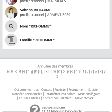
profil personnel | MASNIERES
Sabrina RICHAUME
profil personnel | ARMENTIERES
Nom "RICHOMME"
Famille "RICHOMME"
Annuaire des membres :
a
b
c
d
e
f
g
h
i
j
k
l
m
n
o
p
q
r
s
t
u
v
w
x
y
z
Qui sommes nous
Contact
Publicité
Recrutement
Societé
Données personnelles
Paramétrer les cookies
Mentions légales
Tous les articles
Corrections
© 2022 CCM Benchmark