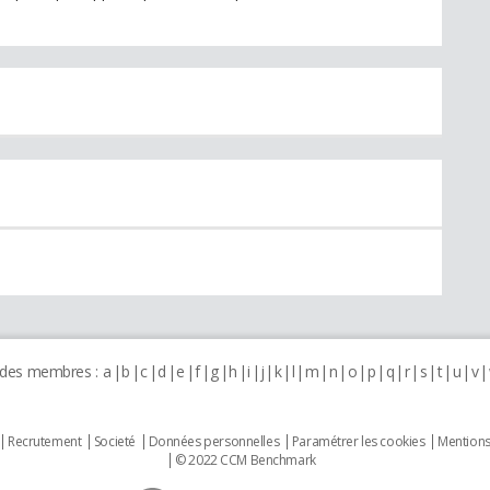
 des membres :
a
b
c
d
e
f
g
h
i
j
k
l
m
n
o
p
q
r
s
t
u
v
Recrutement
Societé
Données personnelles
Paramétrer les cookies
Mentions
© 2022 CCM Benchmark