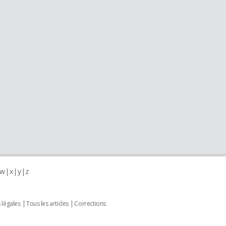
w
x
y
z
 légales
Tous les articles
Corrections