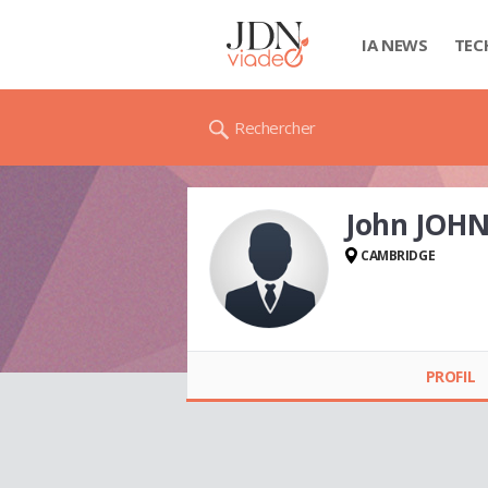
IA NEWS
TEC
Rechercher
John JOH
CAMBRIDGE
John JOHNWCSMLL
(CLARKE)
PROFIL