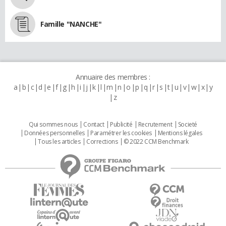
Famille "NANCHE"
Annuaire des membres :
a
b
c
d
e
f
g
h
i
j
k
l
m
n
o
p
q
r
s
t
u
v
w
x
y
z
Qui sommes nous
Contact
Publicité
Recrutement
Societé
Données personnelles
Paramétrer les cookies
Mentions légales
Tous les articles
Corrections
© 2022 CCM Benchmark