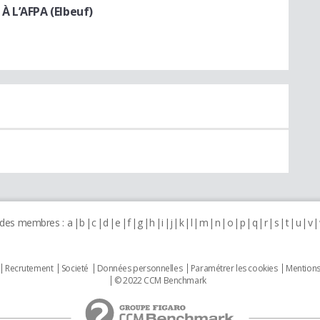
À L’AFPA (Elbeuf)
 des membres :
a
b
c
d
e
f
g
h
i
j
k
l
m
n
o
p
q
r
s
t
u
v
Recrutement
Societé
Données personnelles
Paramétrer les cookies
Mentions
© 2022 CCM Benchmark