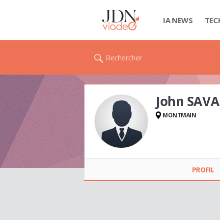
IA NEWS
TEC
Rechercher
John SAVA
MONTMAIN
John SAVARIE
PROFIL