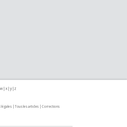
w
x
y
z
 légales
Tous les articles
Corrections