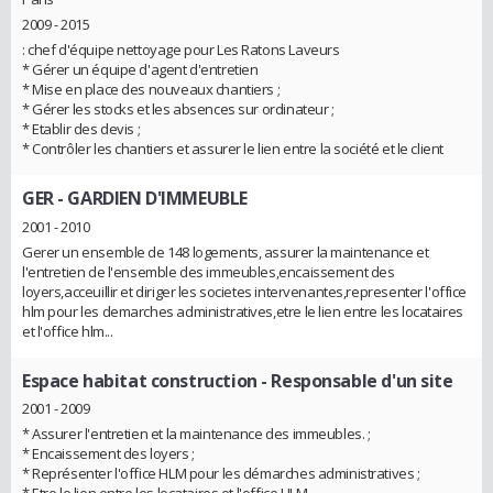
2009 - 2015
: chef d'équipe nettoyage pour Les Ratons Laveurs
* Gérer un équipe d'agent d'entretien
* Mise en place des nouveaux chantiers ;
* Gérer les stocks et les absences sur ordinateur ;
* Etablir des devis ;
* Contrôler les chantiers et assurer le lien entre la société et le client
GER
- GARDIEN D'IMMEUBLE
2001 - 2010
Gerer un ensemble de 148 logements, assurer la maintenance et
l'entretien de l'ensemble des immeubles,encaissement des
loyers,acceuillir et diriger les societes intervenantes,representer l'office
hlm pour les demarches administratives,etre le lien entre les locataires
et l'office hlm...
Espace habitat construction
- Responsable d'un site
2001 - 2009
* Assurer l'entretien et la maintenance des immeubles. ;
* Encaissement des loyers ;
* Représenter l'office HLM pour les démarches administratives ;