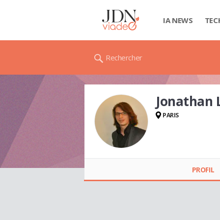
IA NEWS
TEC
Rechercher
Jonathan 
PARIS
Jonathan LIZICSKA
PROFIL