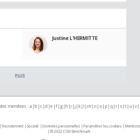
Justine L'HERMITTE
PLUS
 des membres :
a
b
c
d
e
f
g
h
i
j
k
l
m
n
o
p
q
r
s
t
u
v
Recrutement
Societé
Données personnelles
Paramétrer les cookies
Mentions
© 2022 CCM Benchmark