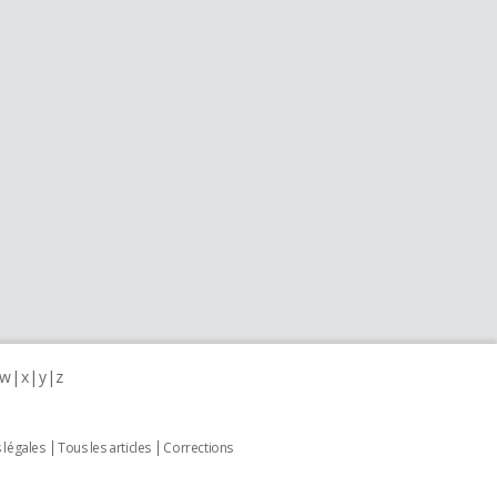
w
x
y
z
 légales
Tous les articles
Corrections