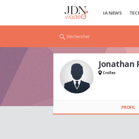
IA NEWS
TEC
Rechercher
Jonathan 
Crolles
Jonathan PROFFIT
PROFIL