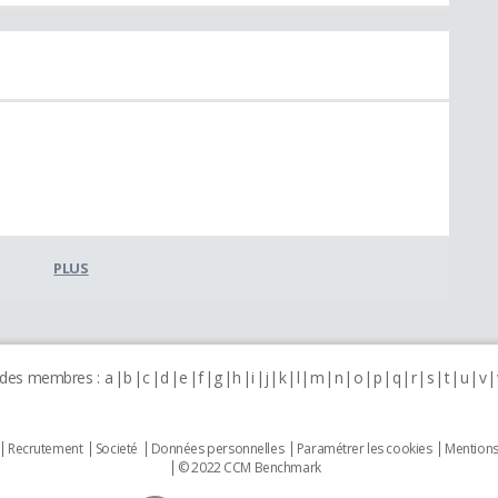
PLUS
 des membres :
a
b
c
d
e
f
g
h
i
j
k
l
m
n
o
p
q
r
s
t
u
v
Recrutement
Societé
Données personnelles
Paramétrer les cookies
Mentions
© 2022 CCM Benchmark