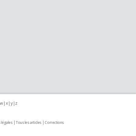
w
x
y
z
 légales
Tous les articles
Corrections