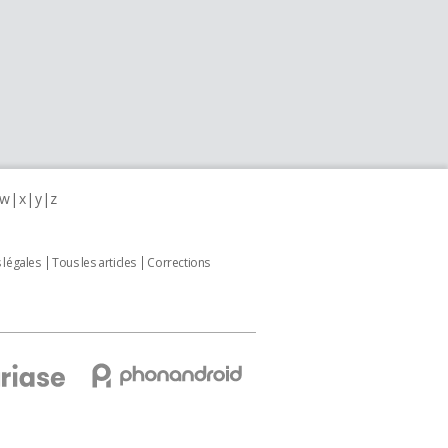
w
x
y
z
 légales
Tous les articles
Corrections