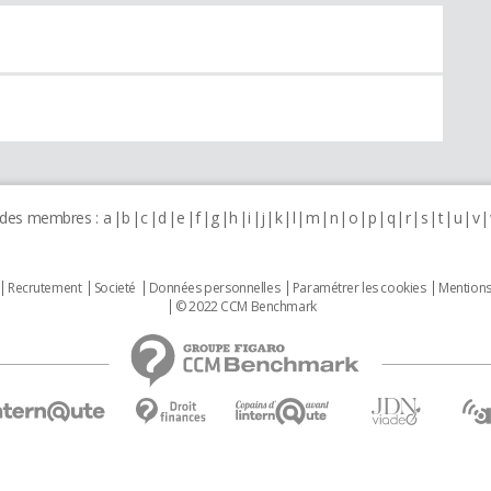
 des membres :
a
b
c
d
e
f
g
h
i
j
k
l
m
n
o
p
q
r
s
t
u
v
Recrutement
Societé
Données personnelles
Paramétrer les cookies
Mentions
© 2022 CCM Benchmark