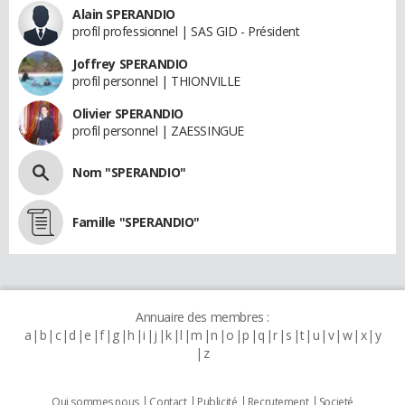
Alain SPERANDIO
profil professionnel | SAS GID - Président
Joffrey SPERANDIO
profil personnel | THIONVILLE
Olivier SPERANDIO
profil personnel | ZAESSINGUE
Nom "SPERANDIO"
Famille "SPERANDIO"
Annuaire des membres :
a
b
c
d
e
f
g
h
i
j
k
l
m
n
o
p
q
r
s
t
u
v
w
x
y
z
Qui sommes nous
Contact
Publicité
Recrutement
Societé