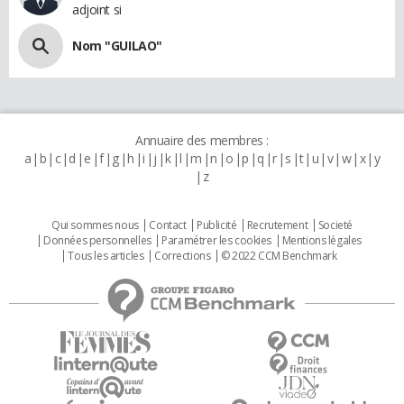
adjoint si
Nom "GUILAO"
Annuaire des membres :
a
b
c
d
e
f
g
h
i
j
k
l
m
n
o
p
q
r
s
t
u
v
w
x
y
z
Qui sommes nous
Contact
Publicité
Recrutement
Societé
Données personnelles
Paramétrer les cookies
Mentions légales
Tous les articles
Corrections
© 2022 CCM Benchmark