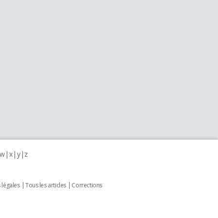
w
x
y
z
 légales
Tous les articles
Corrections