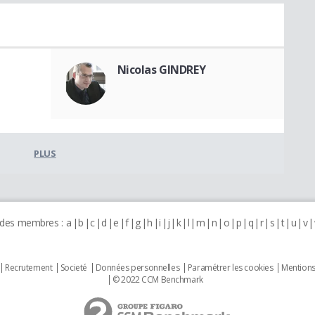
Nicolas GINDREY
PLUS
 des membres :
a
b
c
d
e
f
g
h
i
j
k
l
m
n
o
p
q
r
s
t
u
v
Recrutement
Societé
Données personnelles
Paramétrer les cookies
Mentions
© 2022 CCM Benchmark