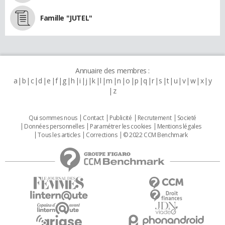
Famille "JUTEL"
Annuaire des membres :
a
b
c
d
e
f
g
h
i
j
k
l
m
n
o
p
q
r
s
t
u
v
w
x
y
z
Qui sommes nous
Contact
Publicité
Recrutement
Societé
Données personnelles
Paramétrer les cookies
Mentions légales
Tous les articles
Corrections
© 2022 CCM Benchmark