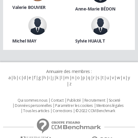
Valerie BOUVIER
Anne-Marie BÉDON
Michel MAY
Sylvie HUAULT
Annuaire des membres :
a
b
c
d
e
f
g
h
i
j
k
l
m
n
o
p
q
r
s
t
u
v
w
x
y
z
Qui sommes nous
Contact
Publicité
Recrutement
Societé
Données personnelles
Paramétrer les cookies
Mentions légales
Tous les articles
Corrections
© 2022 CCM Benchmark