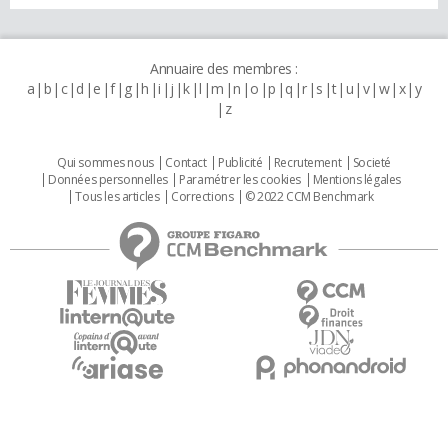
Annuaire des membres :
a
b
c
d
e
f
g
h
i
j
k
l
m
n
o
p
q
r
s
t
u
v
w
x
y
z
Qui sommes nous
Contact
Publicité
Recrutement
Societé
Données personnelles
Paramétrer les cookies
Mentions légales
Tous les articles
Corrections
© 2022 CCM Benchmark