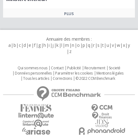
PLUS
Annuaire des membres :
a
b
c
d
e
f
g
h
i
j
k
l
m
n
o
p
q
r
s
t
u
v
w
x
y
z
Qui sommes nous
Contact
Publicité
Recrutement
Societé
Données personnelles
Paramétrer les cookies
Mentions légales
Tous les articles
Corrections
© 2022 CCM Benchmark