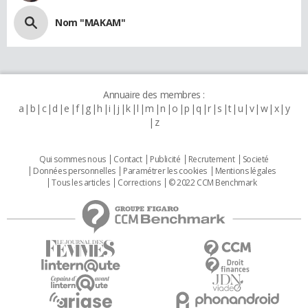
Nom "MAKAM"
Annuaire des membres :
a
b
c
d
e
f
g
h
i
j
k
l
m
n
o
p
q
r
s
t
u
v
w
x
y
z
Qui sommes nous
Contact
Publicité
Recrutement
Societé
Données personnelles
Paramétrer les cookies
Mentions légales
Tous les articles
Corrections
© 2022 CCM Benchmark