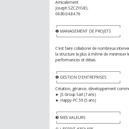
Amicalement
Joseph SZCZYGIEL
06.80.04.84.76
┌──────────────────────┐
❶ MANAGEMENT DE PROJETS
└──────────────────────┘
C'est faire collaborer de nombreux interve
la structure la plus à même de minimiser le
performances et délais.
┌──────────────────────┐
❷ GESTION D'ENTREPRISES
└──────────────────────┘
Création, gérance, développement commerc
► JS Group Sarl (7 ans)
► Happy-PC 59 (5 ans)
┌──────────────────────┐
❸ MES VALEURS
└──────────────────────┘
① L'ESPRIT d'EQUIPE