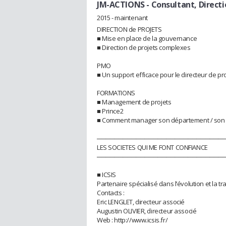
JM-ACTIONS
- Consultant, Directi
2015 - maintenant
DIRECTION de PROJETS
■ Mise en place de la gouvernance
■ Direction de projets complexes
PMO
■ Un support efficace pour le directeur de proj
FORMATIONS
■ Management de projets
■ Prince2
■ Comment manager son département / son 
─────────────────────────────
LES SOCIETES QUI ME FONT CONFIANCE
─────────────────────────────
■ ICSIS
Partenaire spécialisé dans l’évolution et la 
Contacts :
Eric LENGLET, directeur associé
Augustin OLIVIER, directeur associé
Web : http://www.icsis.fr/