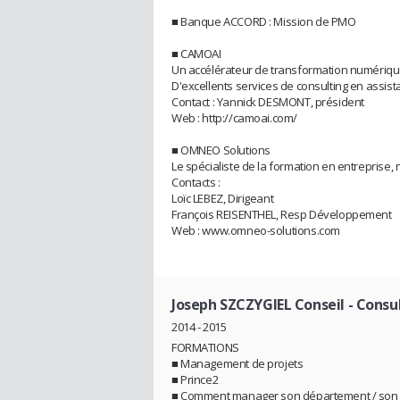
■ Banque ACCORD : Mission de PMO
■ CAMOAI
Un accélérateur de transformation numériqu
D'excellents services de consulting en assist
Contact : Yannick DESMONT, président
Web : http://camoai.com/
■ OMNEO Solutions
Le spécialiste de la formation en entrepris
Contacts :
Loïc LEBEZ, Dirigeant
François REISENTHEL, Resp Développement
Web : www.omneo-solutions.com
Joseph SZCZYGIEL Conseil
- Consu
2014 - 2015
FORMATIONS
■ Management de projets
■ Prince2
■ Comment manager son département / son 