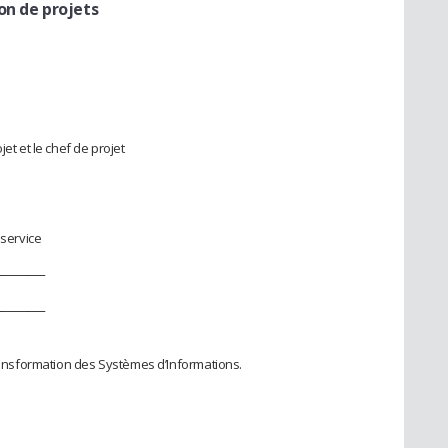
on de projets
et et le chef de projet
service
──────
──────
transformation des Systèmes d’Informations.