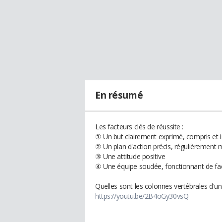
En résumé
Les facteurs clés de réussite :
① Un but clairement exprimé, compris et 
② Un plan d'action précis, régulièrement
③ Une attitude positive
④ Une équipe soudée, fonctionnant de faç
Quelles sont les colonnes vertébrales d'un
https://youtu.be/2B4oGy30vsQ