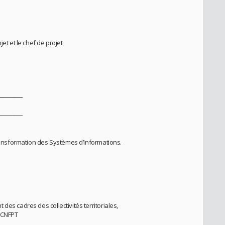
et et le chef de projet
──────
──────
transformation des Systèmes d’Informations.
des cadres des collectivités territoriales,
 CNFPT