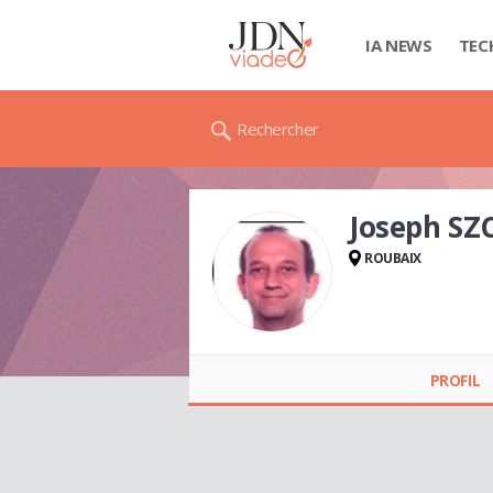
IA NEWS
TEC
Rechercher
Joseph SZ
ROUBAIX
Joseph SZCZYGIEL
PROFIL