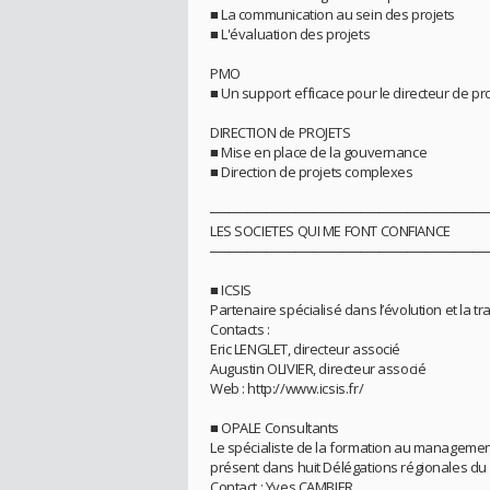
■ La communication au sein des projets
■ L'évaluation des projets
PMO
■ Un support efficace pour le directeur de proj
DIRECTION de PROJETS
■ Mise en place de la gouvernance
■ Direction de projets complexes
─────────────────────────────
LES SOCIETES QUI ME FONT CONFIANCE
─────────────────────────────
■ ICSIS
Partenaire spécialisé dans l’évolution et la 
Contacts :
Eric LENGLET, directeur associé
Augustin OLIVIER, directeur associé
Web : http://www.icsis.fr/
■ OPALE Consultants
Le spécialiste de la formation au management 
présent dans huit Délégations régionales du
Contact : Yves CAMBIER