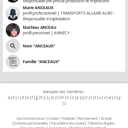
Responsable pré-presse production et impression
Marie ANCEAUX
profil professionnel | TRANSPORTS ALLAIRE ALRO -
Responsable d exploitation
Mathieu ANCEAU
profil personnel | ANNECY
Nom "ANCEAUX"
Famille "ANCEAUX"
Annuaire des membres :
a
b
c
d
e
f
g
h
i
j
k
l
m
n
o
p
q
r
s
t
u
v
w
x
y
z
Qui sommes nous
Contact
Publicité
Recrutement
Societé
Données personnelles
Paramétrer les cookies
Mentions légales