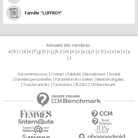
Famille "LUFFROY"
Annuaire des membres :
a
b
c
d
e
f
g
h
i
j
k
l
m
n
o
p
q
r
s
t
u
v
w
x
y
z
Qui sommes nous
Contact
Publicité
Recrutement
Societé
Données personnelles
Paramétrer les cookies
Mentions légales
Tous les articles
Corrections
© 2022 CCM Benchmark