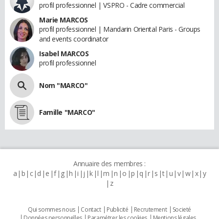
profil professionnel | VSPRO - Cadre commercial
Marie MARCOS
profil professionnel | Mandarin Oriental Paris - Groups
and events coordinator
Isabel MARCOS
profil professionnel
Nom "MARCO"
Famille "MARCO"
Annuaire des membres :
a
b
c
d
e
f
g
h
i
j
k
l
m
n
o
p
q
r
s
t
u
v
w
x
y
z
Qui sommes nous
Contact
Publicité
Recrutement
Societé
Données personnelles
Paramétrer les cookies
Mentions légales