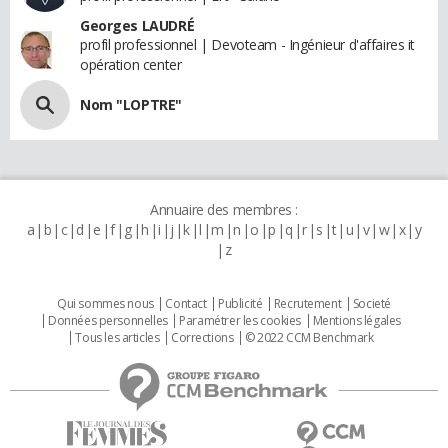
Georges LAUDRÉ
profil professionnel | Devoteam - Ingénieur d'affaires it
opération center
Nom "LOPTRE"
Annuaire des membres :
a
b
c
d
e
f
g
h
i
j
k
l
m
n
o
p
q
r
s
t
u
v
w
x
y
z
Qui sommes nous
Contact
Publicité
Recrutement
Societé
Données personnelles
Paramétrer les cookies
Mentions légales
Tous les articles
Corrections
© 2022 CCM Benchmark