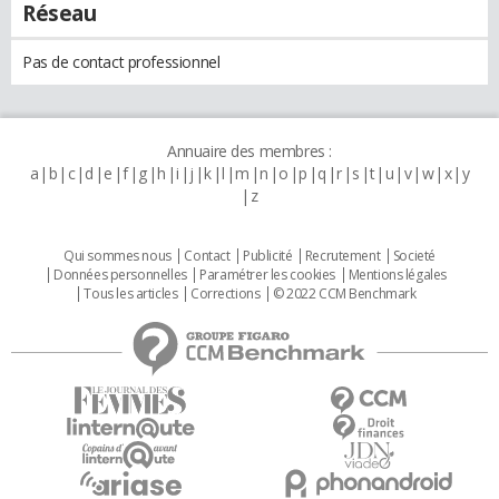
Réseau
Pas de contact professionnel
Annuaire des membres :
a
b
c
d
e
f
g
h
i
j
k
l
m
n
o
p
q
r
s
t
u
v
w
x
y
z
Qui sommes nous
Contact
Publicité
Recrutement
Societé
Données personnelles
Paramétrer les cookies
Mentions légales
Tous les articles
Corrections
© 2022 CCM Benchmark