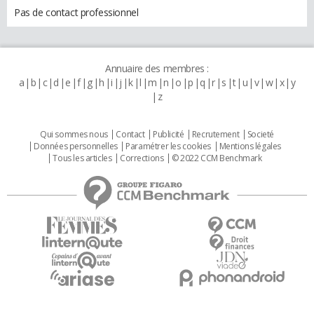
Pas de contact professionnel
Annuaire des membres :
a
b
c
d
e
f
g
h
i
j
k
l
m
n
o
p
q
r
s
t
u
v
w
x
y
z
Qui sommes nous
Contact
Publicité
Recrutement
Societé
Données personnelles
Paramétrer les cookies
Mentions légales
Tous les articles
Corrections
© 2022 CCM Benchmark